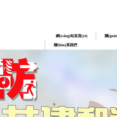
網(wǎng)站首頁(yè)
關(gu
聯(lián)系我們