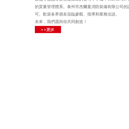
的質量管理體系。泰州市杰爾曼消防裝備有限公司
可。歡迎各界朋友蒞臨參觀、指導和業務洽談。
未來，我們愿與你共同創造！
1
2